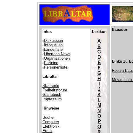
Ecuador
Infos
Lexikon
Diskussion
A
Infoquellen
B
Länderliste
C
Libertaria News
D
Organisationen
Links zu E
E
Parteien
Personenliste
F
Fuerza Ecu
G
Libraltar
H
Movimiento 
I
Startseite
J
Freiheitsforum
K
Gästebuch
Impressum
L
M
Hinweise
N
O
Bücher
P
Computer
Elektronik
Q
Erotik
R