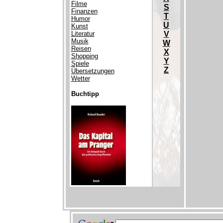
Filme
S
Finanzen
T
Humor
U
Kunst
Literatur
V
Musik
W
Reisen
X
Shopping
Y
Spiele
Z
Übersetzungen
Wetter
Buchtipp