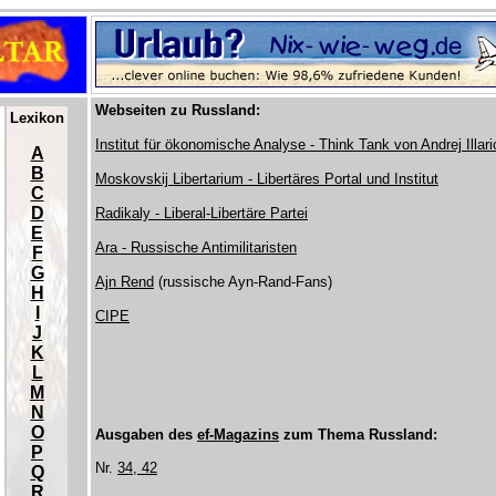
Webseiten zu Russland:
Lexikon
Institut für ökonomische Analyse - Think Tank von Andrej Illar
A
B
Moskovskij Libertarium - Libertäres Portal und Institut
C
D
Radikaly - Liberal-Libertäre Partei
E
Ara - Russische Antimilitaristen
F
G
Ajn Rend
(russische Ayn-Rand-Fans)
H
I
CIPE
J
K
L
M
N
O
Ausgaben des
ef-Magazins
zum Thema Russland:
P
Nr.
34, 42
Q
R