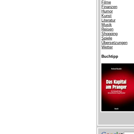
Filme
Finanzen
Humor
Kunst
Literatur
Musik
Reisen
Shopping
Spiele
Übersetzungen
Wetter
Buchtipp