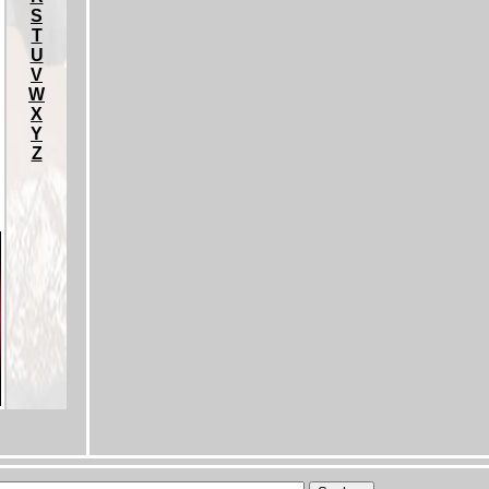
S
T
U
V
W
X
Y
Z